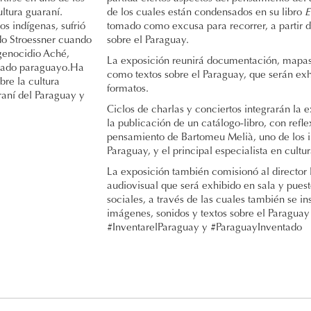
ltura guaraní.
de los cuales están condensados en su libro
E
s indígenas, sufrió
tomado como excusa para recorrer, a partir 
edo Stroessner cuando
sobre el Paraguay.
genocidio Aché,
La exposición reunirá documentación, mapas, 
stado paraguayo.Ha
como textos sobre el Paraguay, que serán exhi
bre la cultura
formatos.
raní del Paraguay y
Ciclos de charlas y conciertos integrarán la
la publicación de un catálogo-libro, con refl
pensamiento de Bartomeu Melià, uno de los i
Paraguay, y el principal especialista en cultur
La exposición también comisionó al director
audiovisual que será exhibido en sala y puest
sociales, a través de las cuales también se in
imágenes, sonidos y textos sobre el Paragua
#InventarelParaguay y #ParaguayInventado