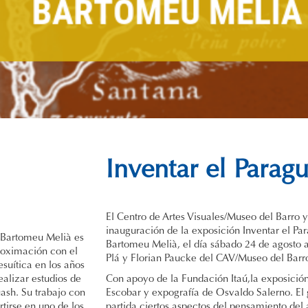
Inventar el Parag
El Centro de Artes Visuales/Museo del Barro y
inauguración de la exposición Inventar el Par
, Bartomeu Melià es
Bartomeu Melià, el día sábado 24 de agosto a 
proximación con el
Plá y Florian Paucke del CAV/Museo del Barr
suítica en los años
ealizar estudios de
Con apoyo de la Fundación Itaú,la exposición
ash. Su trabajo con
Escobar y expografía de Osvaldo Salerno. El
rtirse en uno de los
partida ciertos aspectos del pensamiento del