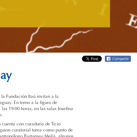
Compartir
uay
 la Fundación Itaú invitan a la
aguay. En torno a la figura de
las 19:00 horas, en las salas Josefina
o.
 cuenta con curaduría de Ticio
 guion curatorial toma como punto de
 antropólogo Bartomeu Melià, algunos