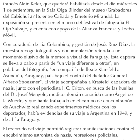
francés Alain Keler, que quedará habilitada desde el día miércoles
1 de setiembre, en la Sala Olga Blinder del museo (Grabadores
del Cabichuí 2716, entre Cañada y Emeterio Miranda). La
exposición se presenta en el marco del festival de fotografía El
Ojo Salvaje, y cuenta con apoyo de la Alianza Francesa y Techo
Móvil.
Con curaduría de Lia Colombino, y gestión de Jesús Ruíz Díaz, la
muestra recoge fotografías y documentación referida a un
momento elusivo de la memoria visual de Paraguay. Esta captura
se lleva a cabo a partir de “un viaje diferente a otros”, en
palabras del fotógrafo, “en compañía de Beate Klarsfeld a
Asunción, Paraguay, país bajo el control del dictador General
Alfredo Stroessner”. El viaje acompañaba a Krasfeld, cazadora de
nazis, junto con el periodista J. C. Criton, en busca de las huellas
del Dr. Josef Mengele, médico alemán conocido como Ángel de
la Muerte, y que había trabajado en el campo de concentración
de Auschwitz realizando experimentos médicos con los
deportados; había evidencias de su viaje a Argentina en 1949, y
de ahí a Paraguay.
El recorrido del viaje permitió registrar manifestaciones contra el
encubrimiento estronista de nazis, represiones policiales,