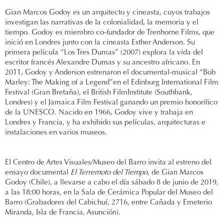
Gian Marcos Godoy es un arquitecto y cineasta, cuyos trabajos
investigan las narrativas de la colonialidad, la memoria y el
tiempo. Godoy es miembro co-fundador de Trenhorne Films, que
inició en Londres junto con la cineasta Esther Anderson. Su
primera película “Los Tres Dumas” (2007) explora la vida del
escritor francés Alexandre Dumas y su ancestro africano. En
2011, Godoy y Anderson estrenaron el documental-musical “Bob
Marley: The Making of a Legend”en el Edinburg International Film
Festival (Gran Bretaña), el British FilmInstitute (Southbank,
Londres) y el Jamaica Film Festival ganando un premio honorífico
de la UNESCO. Nacido en 1966, Godoy vive y trabaja en
Londres y Francia, y ha exhibido sus películas, arquitecturas e
instalaciones en varios museos.
El Centro de Artes Visuales/Museo del Barro invita al estreno del
ensayo documental
El Terremoto del Tiempo
, de Gian Marcos
Godoy (Chile), a llevarse a cabo el día sábado 8 de junio de 2019,
a las 18:00 horas, en la Sala de Cerámica Popular del Museo del
Barro (Grabadores del Cabichuí, 2716, entre Cañada y Emeterio
Miranda, Isla de Francia, Asunción).